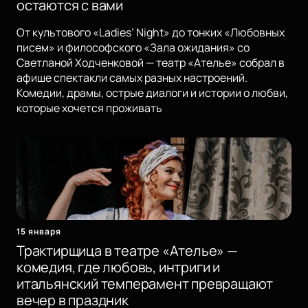
остаются с вами
От культового «Ladies’ Night» до тонких «Любовных
писем» и философского «Зала ожидания» со
Светланой Ходченковой — театр «Ателье» собрал в
афише спектакли самых разных настроений.
Комедии, драмы, острые диалоги и истории о любви,
которые хочется проживать
15 января
Трактирщица в театре «Ателье» —
комедия, где любовь, интриги и
итальянский темперамент превращают
вечер в праздник