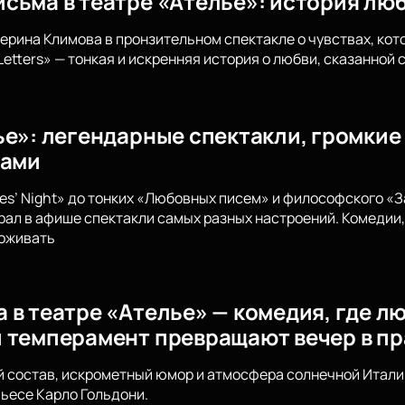
сьма в театре «Ателье»: история лю
терина Климова в пронзительном спектакле о чувствах, кот
Letters» — тонкая и искренняя история о любви, сказанной 
ье»: легендарные спектакли, громкие
вами
ies’ Night» до тонких «Любовных писем» и философского «
рал в афише спектакли самых разных настроений. Комедии,
роживать
 в театре «Ателье» — комедия, где лю
 темперамент превращают вечер в п
 состав, искрометный юмор и атмосфера солнечной Италии
ьесе Карло Гольдони.