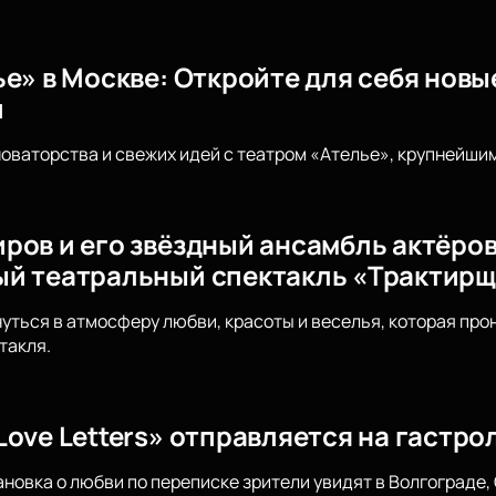
ье» в Москве: Откройте для себя нов
и
новаторства и свежих идей с театром «Ателье», крупнейши
ров и его звёздный ансамбль актёров
й театральный спектакль «Трактирщ
уться в атмосферу любви, красоты и веселья, которая пр
такля.
Love Letters» отправляется на гастро
новка о любви по переписке зрители увидят в Волгограде,