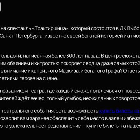
й
 на спектакль «Трактирщица», который состоится в ДК Выбо
Санкт-Петербурга, известно своей богатой историей и атм
Гольдони, написанная более 300 лет назад. В центре сюжет
им обаянием и хитростью покоряет сердца даже самых сто
 внимание и капризного Маркиза, и богатого Графа? Ответы
петиями героев на сцене.
праздником театра, где каждый сможет отвлечься от повсе
ителей ждёт вечер, полный улыбок, неожиданных поворотов
го театрального события, есть возможность
купить билеты на
позволит вам заранее обеспечить себе место в зале и избе
 это увлекательное представление — купите билеты на наше