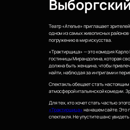
Выборгски
Театр «Ателье» приглашает зрителей
одном из самых живописных районов 
погружению в мир искусства.
«Трактирщица» — это комедия Карло 
гостиницы Мирандолина, которая сво
должна быть женщина, чтобы привлечь
найти, наблюдая за интригами и пери
Спектакль обещает стать настоящим 
атмосферой итальянской комедии. Зр
Для тех, кто хочет стать частью это
«Трактирщица»
на нашем сайте. Это 
спектакля. Не упустите шанс увидеть