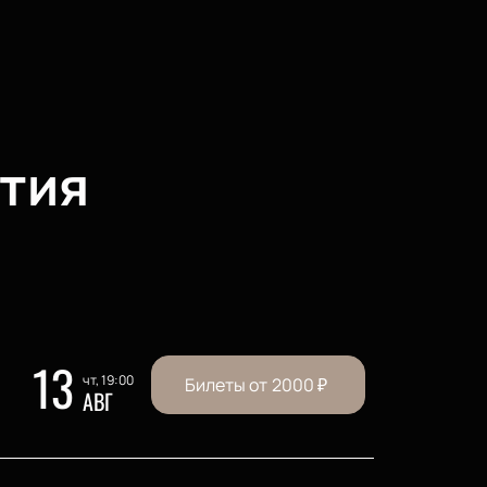
тия
13
чт, 19:00
Билеты от
2000
₽
АВГ