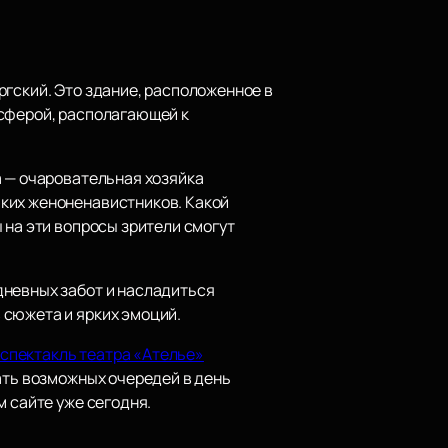
ргский. Это здание, расположенное в
осферой, располагающей к
а — очаровательная хозяйка
йких женоненавистников. Какой
 на эти вопросы зрители смогут
дневных забот и насладиться
 сюжета и ярких эмоций.
 спектакль театра «Ателье»
жать возможных очередей в день
м сайте уже сегодня.