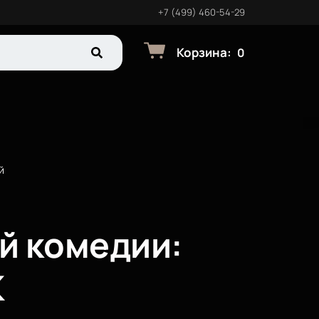
+7 (499) 460-54-29
Корзина
:
0
й
й комедии:
К