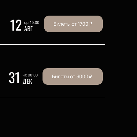
12
ср, 19:00
Билеты от
1700
₽
АВГ
31
чт, 00:00
Билеты от
3000
₽
ДЕК