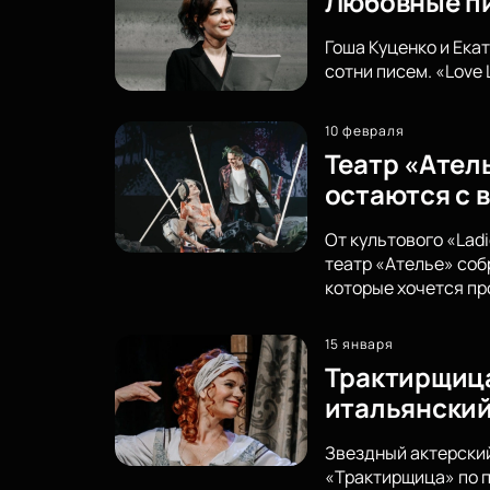
Любовные пи
Гоша Куценко и Ека
сотни писем. «Love 
10 февраля
Театр «Ател
остаются с 
От культового «Lad
театр «Ателье» соб
которые хочется п
15 января
Трактирщица
итальянский
Звездный актерский
«Трактирщица» по п