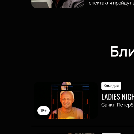
спектакля пройдут 
Бл
Комедия
LADIES NI
Санкт-Петерб
18+