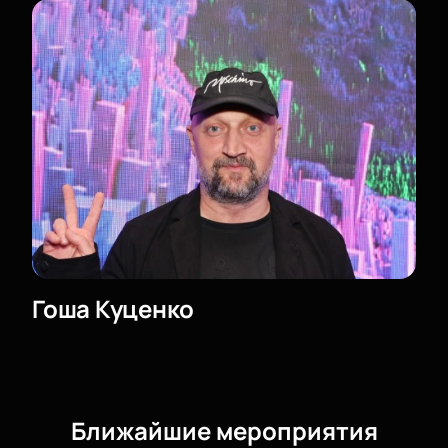
или провести вечер для партнеров. Специалисты
помогут выбрать места и оформить заказ по вашим
пожеланиям.
Обратите внимание, возможна смена актёрского
состава.
Режиссёр:
Виктор Шамиров
Актёрский состав:
Анна Ардова, Гоша Куценко,
Антон Эльдаров, Наталья Щукина, Александра
Велискевич, Илья Исаев, Вячеслав Разбегаев,
Дарья Семенова
Гоша Куценко
Ближайшие мероприятия