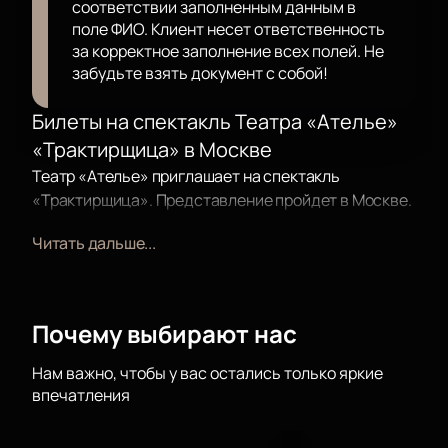
соответствии заполненным данным в
поле ФИО. Клиент несет ответственность
за корректное заполнение всех полей. Не
забудьте взять документ с собой!
Билеты на спектакль Театра «Ателье»
«Трактирщица» в Москве
Театр «Ателье» приглашает на спектакль
«Трактирщица». Представление пройдет в Москве.
Гости увидят новую постановку, в которой
Читать дальше...
сочетаются классика и современный взгляд на
пьесу.
Сюжет
Почему выбирают нас
В основе спектакля — пьеса, которую артисты
театра представляют по-новому. В центре истории
Нам важно, чтобы у вас остались только яркие
впечатления
— атмосфера праздника с танцами и музыкой.
Актеры создают настроение веселья и вовлекают
зрителей в театральный мир. Спектакль помогает