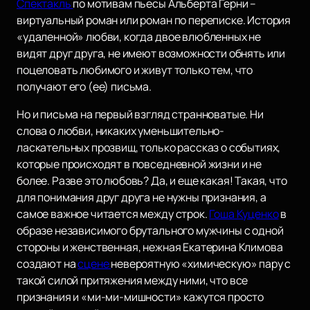
Спектакль
по мотивам пьесы Альберта Герни –
виртуальный роман или роман по переписке. История
«удаленной» любви, когда двое влюбленных не
видят друг друга, не имеют возможности обнять или
поцеловать любимого и живут только тем, что
получают его (ее) письма.
Но и письма на первый взгляд странноватые. Ни
слова о любви, никаких уменьшительно-
ласкательных прозвищ, только рассказ о событиях,
которые происходят в повседневной жизни и не
более. Разве это любовь? Да, и еще какая! Такая, что
для понимания друг друга не нужны признания, а
самое важное читается между строк.
Гоша Куценко
в
образе независимого брутального мужчины с одной
стороны и женственная, нежная Екатерина Климова
создают на
сцене
невероятную «химическую» пару с
такой силой притяжения между ними, что все
признания и «ми-ми-мишности» кажутся просто