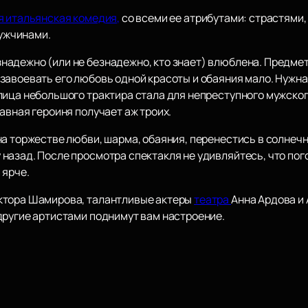
я итальянская комедия,
со всеми ее атрибутами: страстями
ужчинами.
адежно (или не безнадежно, кто знает) влюблена. Предмет
завоевать его любовь одной красоты и обаяния мало. Нужна
лица небольшого трактира стала для непреступного мужског
авная героиня получает аж троих.
на торжестве любви, шарма, обаяния, перенестись в солнеч
назад. После просмотра спектакля не удивляйтесь, что пог
 ярче.
ктора Шамирова, талантливые актеры
театра
Анна Ардова и 
 другие артистами поднимут вам настроение.