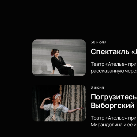
30 июля
Спектакль «
Театр «Ателье» при
рассказанную через
3 июня
Погрузитесь
Выборгский
Театр «Ателье» при
Мирандолина и её и