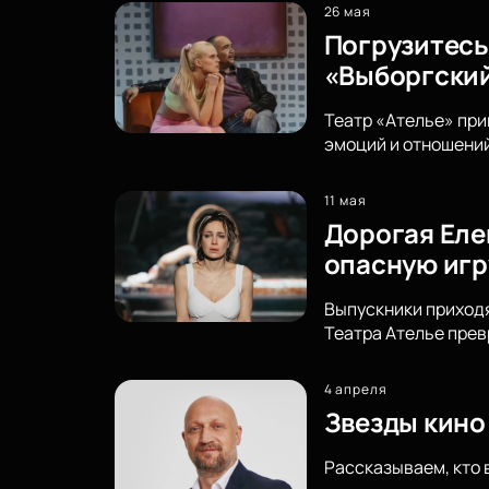
26 мая
Погрузитесь
«Выборгски
Театр «Ателье» при
эмоций и отношений
11 мая
Дорогая Еле
опасную игр
Выпускники приходя
Театра Ателье прев
4 апреля
Звезды кино 
Рассказываем, кто 