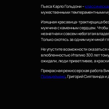
Пьеса Карло Гольдони –
классическа
мужественными темпераментными м
Изящная красавица-трактирщица безн
мужчина с каменным сердцем. Чтобы 
незнатная и совсем небогатая владе
Только охотясь за одним мужчиной гл
Не упустите возможности оказаться 
влюбленностью Италию 300 лет тому 
ожидали, люди приветливее, а краски
Прекрасная режиссерская работа Ви
Полицеймако
, Григорий Сиятвинда и