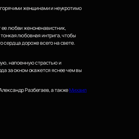
, горячими женщинами и неукротимо
 ее любви женоненавистник,
 тонкая любовная интрига, чтобы
о сердца дороже всего на свете.
ную, напоенную страстью и
ода за окном окажется яснее чем вы
Александр Разбегаев, а также
Михаил