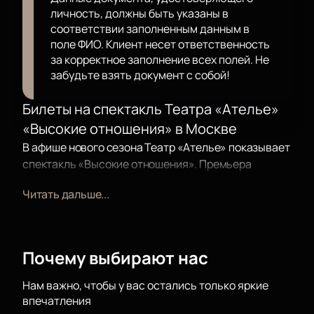
личность, должны быть указаны в
соответствии заполненным данным в
поле ФИО. Клиент несет ответственность
за корректное заполнение всех полей. Не
забудьте взять документ с собой!
Билеты на спектакль Театра «Ателье»
«Высокие отношения» в Москве
В афише нового сезона Театр «Ателье» показывает
спектакль «Высокие отношения». Премьера
пройдет во Дворце на Яузе по адресу: пл.
Читать дальше...
Журавлёва, 1. Спектакль включён в репертуар и
открыт для всех желающих.
Купить билеты на
спектакль Театра «Ателье» «Высокие
отношения»
можно онлайн на нашем сайте.
Почему выбирают нас
Сюжет
Нам важно, чтобы у вас остались только яркие
впечатления
События происходят в доме семейной пары во