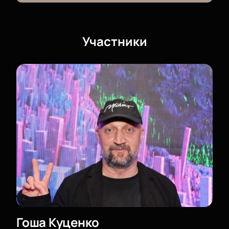
для зрителей и хорошей акустикой.
Где и как купить билеты на спектакль
Участники
Театра «Ателье» «Высокие отношения»
онлайн?
Билеты доступны для заказа на нашем сайте.
Выберите места на интерактивной схеме зала —
система покажет свободные позиции и стоимость
билетов. После оплаты электронный билет
поступит сразу.
Цена билета зависит от выбранного сектора,
категории мест или ложи. Стоимость указана
рядом с каждой позицией на схеме зала.
Можно забронировать места по телефону:
менеджер поможет выбрать позиции и объяснит
правила оплаты. На сайте размещено расписание
спектакля и даты ближайших показов.
Гоша Куценко