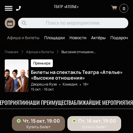
ТЕАТР «АТЕЛЬЕ»
0
Афиша и билеты
Площадки
Новости
Актёры
Подарочны
Главная
Афиша и билеты
Высокие отношени...
Премьера
Билеты на спектакль Театра «Ателье»
«Высокие отношения»
Дворец на Яузе
Комедия
18+
15 окт.
-
16 окт.
МЕРОПРИЯТИИ
НАШИ ПРЕИМУЩЕСТВА
БЛИЖАЙШИЕ МЕРОПРИЯТИЯ