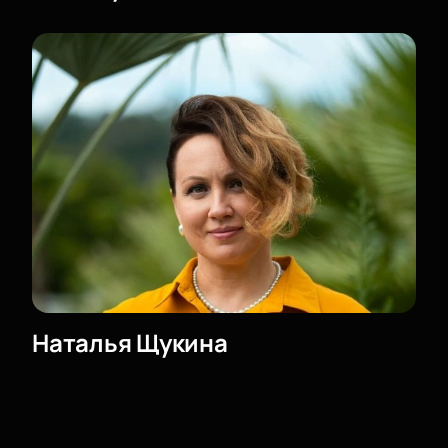
Корпоративным клиентам
Для групповых посещений действуют специальные
условия бронирования через сайт или по телефону.
Корпоративные клиенты могут выбрать места для
коллектива или заказать отдельную ложу.
Обратите внимание, возможна смена актёрского
состава.
Режиссёр:
Виктор Шамиров
Актёрский состав:
Гоша Куценко, Наталья Щукина,
Григорий Сиятвинда, Александра Ревенко, Тина
Стойилкович, Ростислав Бершауэр
Наталья Щукина